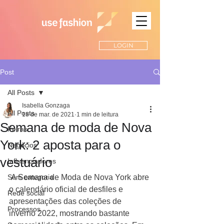
LOGIN
Post
All Posts
Isabella Gonzaga
All Posts
18 de mar. de 2021
1 min de leitura
Semana de moda de Nova
Feiras
York: 2 aposta para o
Negócios
vestuário
Influenciadores
Sem categoria
 A Semana de Moda de Nova York abre 
o calendário oficial de desfiles e 
Rede social
apresentações das coleções de 
Processos
inverno 2022, mostrando bastante 