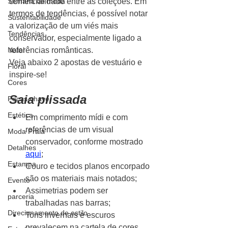
Semana de moda
comercialidade entre as coleções. Em 
termos de tendências, é possível notar 
Sustentabilidade
a valorização de um viés mais 
Tendências
conservador, especialmente ligado a 
Natal
referências românticas.
Veja abaixo 2 apostas de vestuário e 
Floral
inspire-se!
Cores
Saia plissada
Peças-chave
Estética
Em comprimento mídi e com 
referências de um visual 
Moda Praia
conservador, conforme mostrado 
Detalhes
aqui
;
Estampa
Couro e tecidos planos encorpado 
são os materiais mais notados;
Evento
Assimetrias podem ser 
parceria
trabalhadas nas barras;
Direcionamento de estilo
Tons invernais e escuros 
prevalecem na cartela de cores.