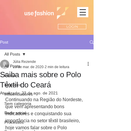
LOGIN
Post
All Posts
Júlia Rezende
All Posts
23 de mar. de 2020
2 min de leitura
Saiba mais sobre o Polo
Feiras
Têxtil do Ceará
Negócios
Atualizado:
23 de ago. de 2021
Influenciadores
Continuando na Região do Nordeste, 
Sem categoria
que vem apresentando bons 
Rede social
indicadores e conquistando sua 
importância no setor têxtil brasileiro, 
Processos
hoje vamos falar sobre o Polo 