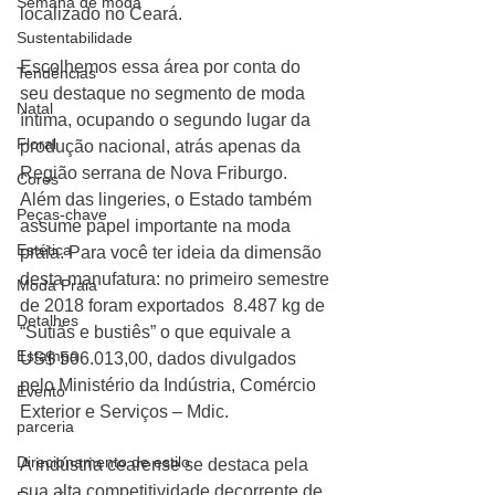
Semana de moda
localizado no Ceará.
Sustentabilidade
Escolhemos essa área por conta do 
Tendências
seu destaque no segmento de moda 
Natal
íntima, ocupando o segundo lugar da 
Floral
produção nacional, atrás apenas da 
Região serrana de Nova Friburgo. 
Cores
Além das lingeries, o Estado também 
Peças-chave
assume papel importante na moda 
Estética
praia. Para você ter ideia da dimensão 
desta manufatura: no primeiro semestre 
Moda Praia
de 2018 foram exportados  8.487 kg de 
Detalhes
“Sutiãs e bustiês” o que equivale a 
Estampa
US$ 506.013,00, dados divulgados 
pelo Ministério da Indústria, Comércio 
Evento
Exterior e Serviços – Mdic.
parceria
Direcionamento de estilo
A indústria cearense se destaca pela 
sua alta competitividade decorrente de 