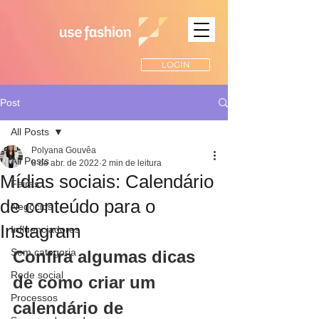
LOGIN
Post
All Posts
Polyana Gouvêa
All Posts
8 de abr. de 2022
2 min de leitura
Mídias sociais: Calendário
Feiras
de conteúdo para o
Negócios
Instagram
Influenciadores
Sem categoria
Confira algumas dicas 
Rede social
de como criar um 
Processos
calendário de 