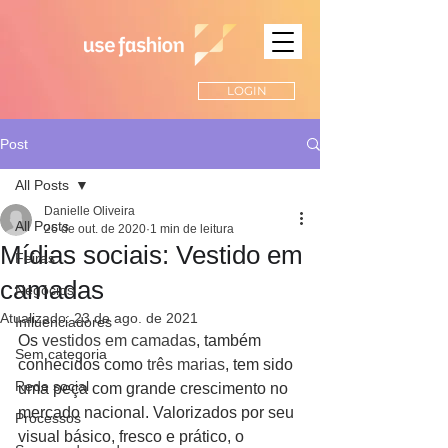
LOGIN
Post
All Posts
Danielle Oliveira
All Posts
26 de out. de 2020
1 min de leitura
Mídias sociais: Vestido em
Feiras
camadas
Negócios
Atualizado:
23 de ago. de 2021
Influenciadores
Os 
vestidos em camadas
, também 
Sem categoria
conhecidos como 
três marias
, tem sido 
Rede social
uma peça com grande crescimento no 
mercado nacional. Valorizados por seu 
Processos
visual básico, fresco e prático, o 