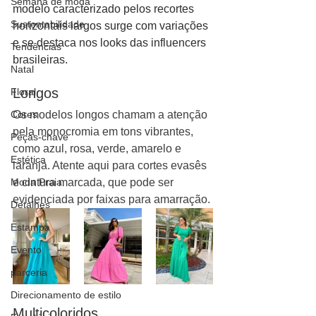
Semana de moda
modelo caracterizado pelos recortes 
Sustentabilidade
horizontais largos surge com variações 
e se destaca nos looks das influencers 
Tendências
brasileiras.
Natal
Longos
Floral
Cores
Os modelos longos chamam a atenção 
pela monocromia em tons vibrantes, 
Peças-chave
como azul, rosa, verde, amarelo e 
Estética
laranja. Atente aqui para cortes evasês 
Moda Praia
e cintura marcada, que pode ser 
evidenciada por faixas para amarração.
Detalhes
Estampa
Evento
parceria
Direcionamento de estilo
Multicoloridos