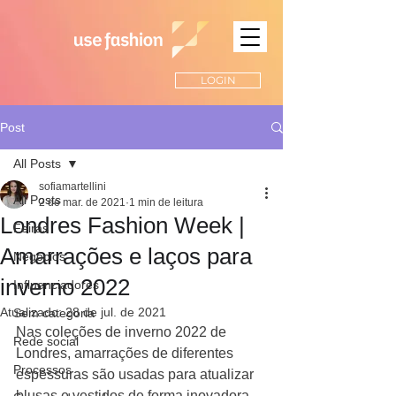
LOGIN
Post
All Posts
sofiamartellini
All Posts
2 de mar. de 2021
1 min de leitura
Londres Fashion Week |
Feiras
Amarrações e laços para
Negócios
inverno 2022
Influenciadores
Atualizado:
28 de jul. de 2021
Sem categoria
Nas coleções de inverno 2022 de 
Rede social
Londres, amarrações de diferentes 
Processos
espessuras são usadas para atualizar 
blusas e vestidos de forma inovadora, 