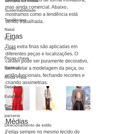
Semana de moda
mas ainda comercial. Abaixo, 
Sustentabilidade
mostramos como a tendência está 
Tendências
sendo trabalhada.
Natal
Finas
Floral
Tiras extra finas são aplicadas em 
Cores
diferentes peças e localizações. O 
Peças-chave
caráter pode ser puramente decorativo, 
Estética
sem afetar a modelagem da peça, ou 
então funcionais, fechando recortes e 
Moda Praia
criando assimetrias.
Detalhes
Estampa
Evento
parceria
Médias
Direcionamento de estilo
Feitas sempre no mesmo tecido do 