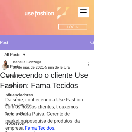
LOGIN
Post
All Posts
Isabella Gonzaga
All Posts
30 de mar. de 2021
5 min de leitura
Conhecendo o cliente Use
Feiras
Fashion: Fama Tecidos
Negócios
Influenciadores
Da série, conhecendo a Use Fashion 
Sem categoria
com os nossos clientes, trouxemos
Rede social
hoje a Carla Paiva, Gerente de 
marketing/pesquisa de produtos  da 
Processos
empresa 
Fama Tecidos
.