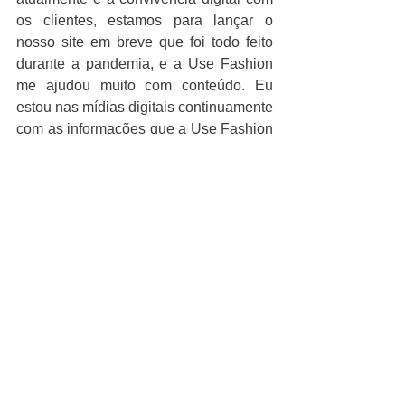
os clientes, estamos para lançar o 
nosso site em breve que foi todo feito 
durante a pandemia, e a Use Fashion 
me ajudou muito com conteúdo. Eu 
estou nas mídias digitais continuamente 
com as informações que a Use Fashion 
me fornece, com muito conteúdo de 
comportamento e tendência. Apesar de 
buscar informações na internet, a minha 
fonte primária de informação é a Use 
Fashion. 
A Use Fashion foi/é um grande 
parceiro na minha vida, uma 
ferramenta para todos os 
momentos e processos no 
trabalho.