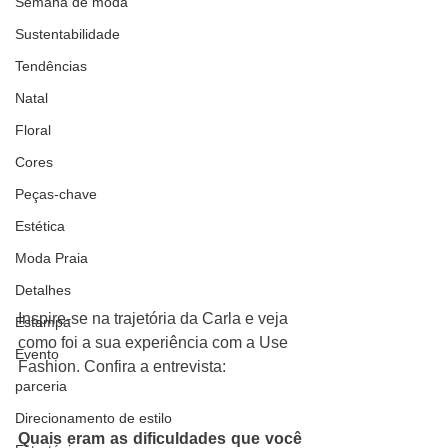
Semana de moda
Sustentabilidade
Tendências
Natal
Floral
Cores
Peças-chave
Estética
Moda Praia
Detalhes
Inspire-se na trajetória da Carla e veja 
Estampa
como foi a sua experiência com a Use 
Evento
Fashion. Confira a entrevista:
parceria
Direcionamento de estilo
Quais eram as dificuldades que você 