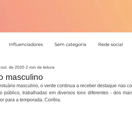
Influenciadores
Sem categoria
Rede social
 out. de 2020
2 min de leitura
tabilidade
Tendências
Natal
Floral
Cores
o masculino
estuário masculino, o verde continua a receber destaque nas co
Detalhes
Estampa
Evento
parceria
Direc
 público, trabalhadas em diversos tons diferentes - dos mais
or para a temporada. Confira. 