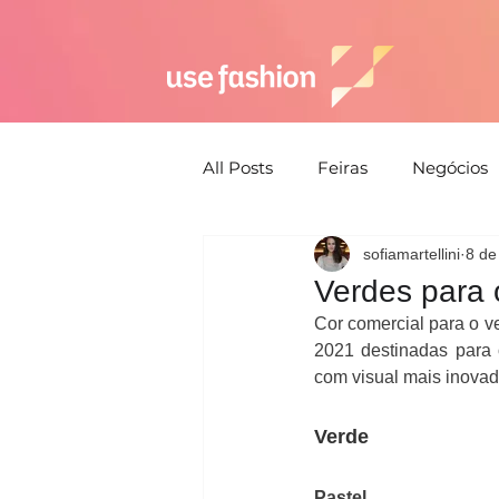
All Posts
Feiras
Negócios
sofiamartellini
8 de
Semana de moda
Susten
Verdes para 
Cor comercial para o v
Estética
Moda Praia
2021 destinadas para o
com visual mais inovad
Estratégia
Verde
Pastel