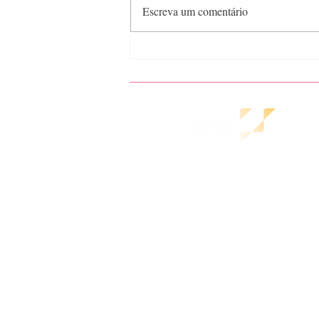
Escreva um comentário
Semana de moda de Nova
York - Vestuário feminino
inverno 23
A
HOME
Pol
COMO AJUDAMOS
Ter
NOSSOS CLIENTES
Pol
CONTEÚDOS GRATUITOS
BLOG