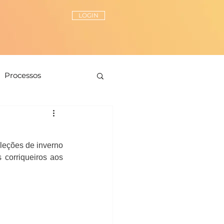
LOGIN
Processos
Peças-chave
leções de inverno 
ionamento de estilo
 corriqueiros aos 