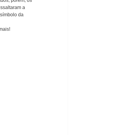
ados, porém, os 
ssaltaram a 
 símbolo da 
mais!