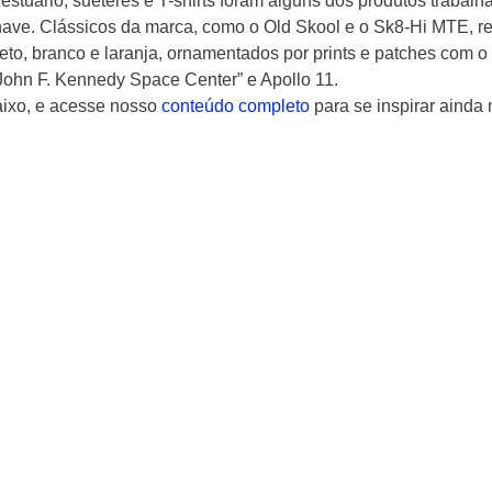
estuário, suéteres e T-shirts foram alguns dos produtos trabalh
have. Clássicos da marca, como o Old Skool e o Sk8-Hi MTE, re
eto, branco e laranja, ornamentados por prints e patches com o
John F. Kennedy Space Center” e Apollo 11.
ixo, e acesse nosso 
conteúdo completo
 para se inspirar ainda 