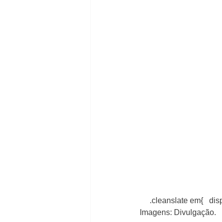
     .cleanslate em{   d
Imagens: Divulgação.