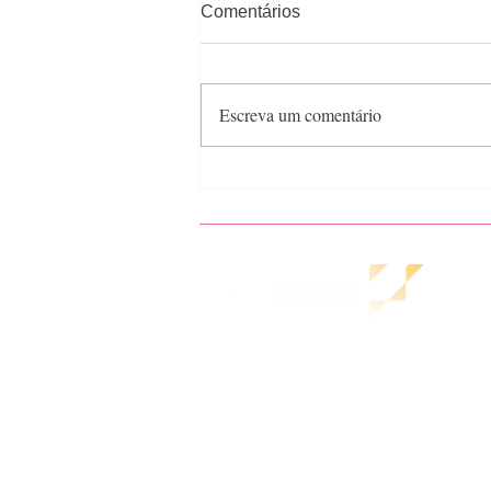
Comentários
Escreva um comentário
Você sabe o que é personal
branding na moda?
A
HOME
Pol
COMO AJUDAMOS
Ter
NOSSOS CLIENTES
Pol
CONTEÚDOS GRATUITOS