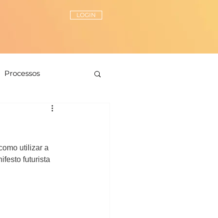
LOGIN
Processos
Peças-chave
omo utilizar a 
ionamento de estilo
esto futurista 