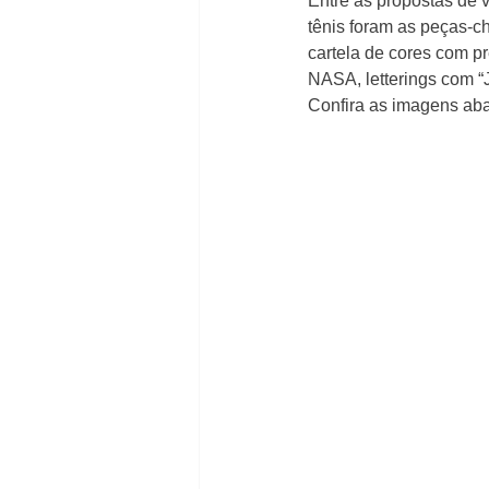
Entre as propostas de v
tênis foram as peças-c
cartela de cores com pr
NASA, letterings com “
Confira as imagens aba