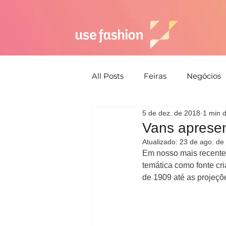
All Posts
Feiras
Negócios
5 de dez. de 2018
1 min d
Semana de moda
Susten
Vans apresen
Atualizado:
23 de ago. de
Em nosso mais recente c
Estética
Moda Praia
temática como fonte cri
de 1909 até as projeçõe
Estratégia