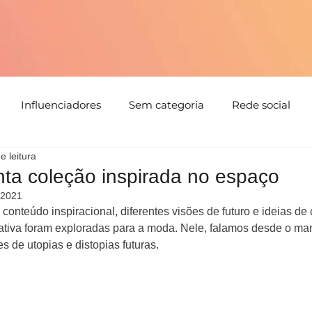
Influenciadores
Sem categoria
Rede social
e leitura
tabilidade
Tendências
Natal
Floral
Cores
ta coleção inspirada no espaço
 2021
onteúdo inspiracional, diferentes visões de futuro e ideias de c
Detalhes
Estampa
Evento
parceria
Direc
ativa foram exploradas para a moda. Nele, falamos desde o manif
s de utopias e distopias futuras. 