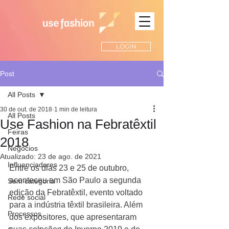
LOGIN
Post
All Posts
30 de out. de 2018
1 min de leitura
All Posts
Use Fashion na Febratêxtil
Feiras
2018
Negócios
Atualizado:
23 de ago. de 2021
Influenciadores
Entre os dias 23 e 25 de outubro, 
aconteceu em São Paulo a segunda 
Sem categoria
edição da Febratêxtil, evento voltado 
Rede social
para a indústria têxtil brasileira. Além 
Processos
dos expositores, que apresentaram 