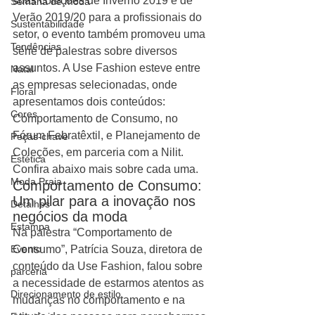
suas coleções de Inverno 2019 e de 
Semana de moda
Verão 2019/20 para a profissionais do 
Sustentabilidade
setor, o evento também promoveu uma 
Tendências
série de palestras sobre diversos 
assuntos. A Use Fashion esteve entre 
Natal
as empresas selecionadas, onde 
Floral
apresentamos dois conteúdos: 
Cores
Comportamento de Consumo, no 
Fórum Febratêxtil, e Planejamento de 
Peças-chave
Coleções, em parceria com a Nilit. 
Estética
Confira abaixo mais sobre cada uma.
Moda Praia
Comportamento de Consumo: 
Um pilar para a inovação nos 
Detalhes
negócios da moda
Estampa
Na palestra “Comportamento de 
Evento
Consumo”, Patrícia Souza, diretora de 
conteúdo da Use Fashion, falou sobre 
parceria
a necessidade de estarmos atentos as 
Direcionamento de estilo
mudanças no comportamento e na 