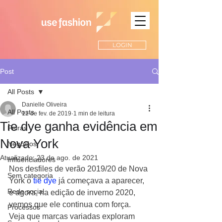
LOGIN
Post
All Posts
Danielle Oliveira
All Posts
12 de fev. de 2019
1 min de leitura
Tie dye ganha evidência em
Feiras
Nova York
Negócios
Atualizado:
23 de ago. de 2021
Influenciadores
Nos desfiles de verão 2019/20 de Nova 
Sem categoria
York o 
tie dye
 já começava a aparecer, 
Rede social
e agora, na edição de inverno 2020, 
vemos que ele continua com força. 
Processos
Veja que marcas variadas exploram 