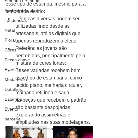
Semana de moda
esse tipo de estampa, mesmo para a 
Sustentabilidade
temporada de frio: 
Técnicas diversas podem ser 
Tendências
utilizadas, indo desde as 
Natal
artesanais, até as digitais que 
Floral
apenas reproduzem o efeito;
Referências jovens são 
Cores
percebidas, principalmente pela 
Peças-chave
mistura de cores fortes;
Estética
Bases variadas recebem bem 
esse tipo de estamparia, como 
Moda Praia
tecido plano, malharia circular, 
Detalhes
malharia retilínea e sarja;
Estampa
As peças que recebem o padrão 
são bastante despojadas, 
Evento
explorando assimetrias e 
parceria
amplitudes nas suas modelagens. 
Direcionamento de estilo