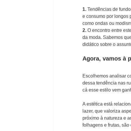
1.
 Tendências de fundo
e consumo por longos p
como ondas ou modism
2. 
O encontro entre est
da moda. Sabemos que e
didático sobre o assunt
Agora, vamos à p
Escolhemos analisar co
dessa tendência nas ru
cá esse estilo vem ga
A estética está relac
lazer, que valoriza asp
próximo à natureza e ao
folhagens e frutas, são