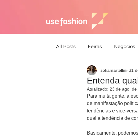
All Posts
Feiras
Negócios
sofiamartellini
31 d
Semana de moda
Susten
Entenda qua
Atualizado:
23 de ago. de
Estética
Moda Praia
Para muita gente, a es
de manifestação políti
tendências e vice-vers
qual a tendência de co
Estratégia
Basicamente, podemos c