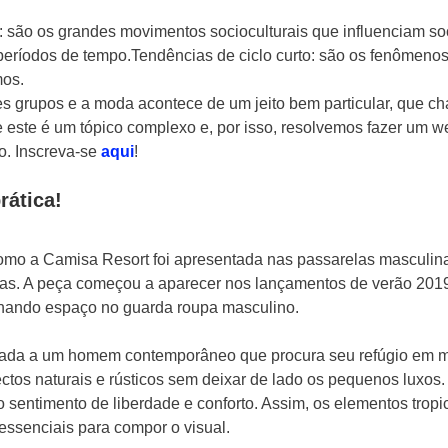
: são os grandes movimentos socioculturais que influenciam soc
eríodos de tempo.Tendências de ciclo curto: são os fenômenos
os.
es grupos e a moda acontece de um jeito bem particular, que c
ste é um tópico complexo e, por isso, resolvemos fazer um w
o. Inscreva-se 
aqui
!
rática!
mo a Camisa Resort foi apresentada nas passarelas masculinas
as. A peça começou a aparecer nos lançamentos de verão 2019/
nhando espaço no guarda roupa masculino.
ionada a um homem contemporâneo que procura seu refúgio em 
ectos naturais e rústicos sem deixar de lado os pequenos luxos. 
 sentimento de liberdade e conforto. Assim, os elementos tropi
 essenciais para compor o visual.