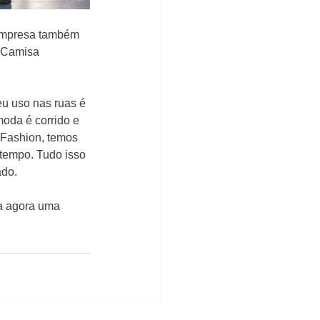
 empresa também 
“Camisa 
u uso nas ruas é 
oda é corrido e 
 Fashion, temos 
tempo. Tudo isso 
ado.
a agora uma 