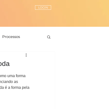
LOGIN
Processos
Peças-chave
oda
ionamento de estilo
como uma forma 
nciando as 
a é a forma pela 