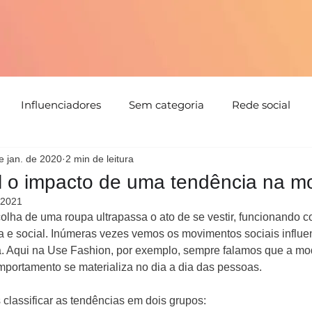
Influenciadores
Sem categoria
Rede social
e jan. de 2020
2 min de leitura
tabilidade
Tendências
Natal
Floral
Cores
l o impacto de uma tendência na m
 2021
Detalhes
Estampa
Evento
parceria
Direc
colha de uma roupa ultrapassa o ato de se vestir, funcionando 
ca e social. Inúmeras vezes vemos os movimentos sociais influe
a. Aqui na Use Fashion, por exemplo, sempre falamos que a mod
mportamento se materializa no dia a dia das pessoas.
lassificar as tendências em dois grupos: