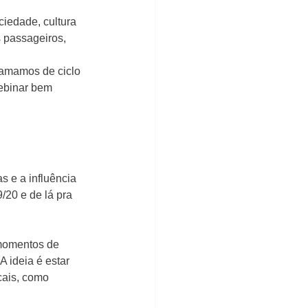
iedade, cultura 
 passageiros, 
hamamos de ciclo 
ebinar bem 
 e a influência 
20 e de lá pra 
momentos de 
A ideia é estar 
cais, como 