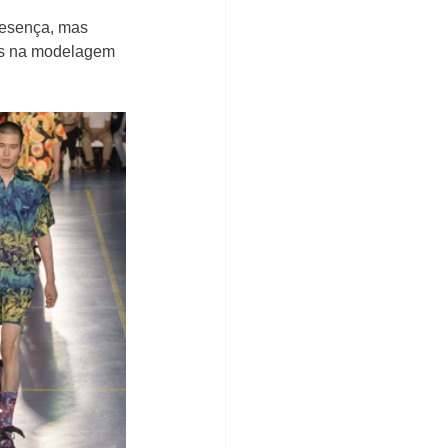
resença, mas 
es na modelagem 