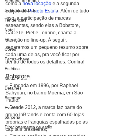
Semana de moda
como a 
nova locação
 e a segunda 
Sustentabilidade
edição do 
Projeto Estufa
. Além de tudo 
isso, a participação de marcas 
Tendências
estreantes, sendo elas a Bobstore, 
Natal
CaCeTe, Piet e Torinno, chama a 
Floral
atenção no line-up. À seguir, 
separamos um pequeno resumo sobre 
Cores
cada uma delas, pra você ficar por 
Peças-chave
dentro de todos os detalhes. Confira!
Estética
Bobstore
Moda Praia
– Fundada em 1996, por Raphael 
Detalhes
Sahyoun, no bairro Moema, em São 
Estampa
Paulo;
– Desde 2012, a marca faz parte do 
Evento
grupo InBrands e conta com 60 lojas 
parceria
próprias e franquias espalhadas pelas 
Direcionamento de estilo
capitais brasileiras;