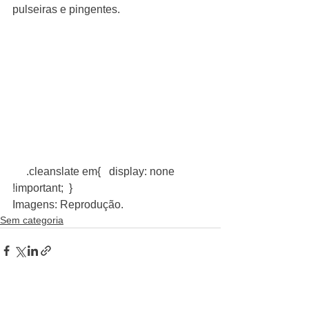
pulseiras e pingentes. 
     .cleanslate em{   display: none 
!important;  }  
Imagens: Reprodução.
Sem categoria
Ver tudo
Posts recentes