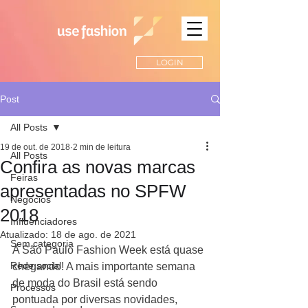
LOGIN
Post
All Posts
19 de out. de 2018
2 min de leitura
All Posts
Confira as novas marcas
Feiras
apresentadas no SPFW
Negócios
2018
Influenciadores
Atualizado:
18 de ago. de 2021
Sem categoria
A São Paulo Fashion Week está quase 
Rede social
chegando! A mais importante semana 
de moda do Brasil está sendo 
Processos
pontuada por diversas novidades, 