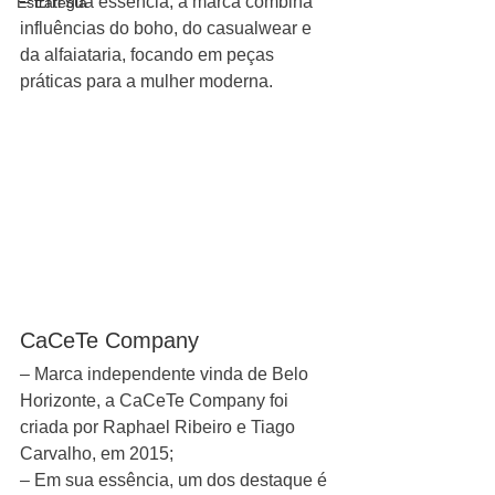
– Em sua essência, a marca combina 
Estratégia
influências do boho, do casualwear e 
da alfaiataria, focando em peças 
práticas para a mulher moderna. 
CaCeTe Company
– Marca independente vinda de Belo 
Horizonte, a CaCeTe Company foi 
criada por Raphael Ribeiro e Tiago 
Carvalho, em 2015;
– Em sua essência, um dos destaque é 