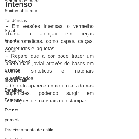
Semana de moda
Intenso
Sustentabilidade
Tendências
– Em versões intensas, o vermelho 
Natal
chama a atenção em peças 
Floral
monocromáticas, como capas, calças, 
sobretudos e jaquetas;
Cores
– Repare que a cor pode trazer um 
Peças-chave
apelo mais jovial através de bases em 
Estética
couros, sintéticos e materiais 
plastificados;
Moda Praia
– O preto aparece como um aliado nas 
Detalhes
superfícies, podendo surgir em 
Estampa
aplicações de materiais ou estampas.
Evento
parceria
Direcionamento de estilo