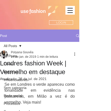
LOGIN
Post
All Posts
Polyana Gouvêa
All Posts
14 de jan. de 2019
1 min de leitura
Londres fashion Week |
Feiras
Vermelho em destaque
Negócios
Atualizado:
28 de jul. de 2021
Influenciadores
Se em Londres o verde apareceu como 
Sem categoria
tonalidade em evidência nas 
Rede social
passarelas, em Milão a vez é do 
vermelho. Veja mais!
Processos