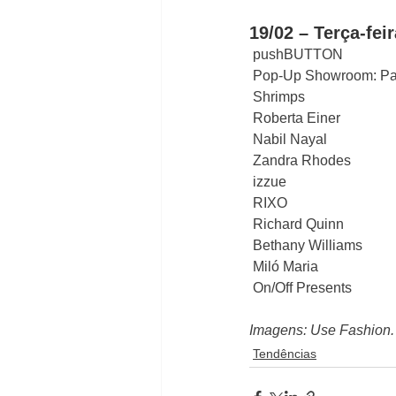
19/02 – Terça-feir
 pushBUTTON
 Pop-Up Showroom: Pa
 Shrimps
 Roberta Einer
 Nabil Nayal
 Zandra Rhodes
 izzue
 RIXO
 Richard Quinn
 Bethany Williams
 Miló Maria
 On/Off Presents  
Imagens: Use Fashion.
Tendências