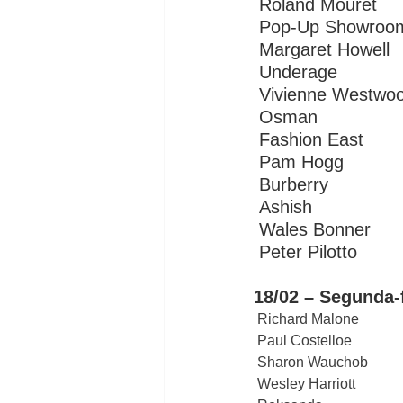
 Roland Mouret
 Pop-Up Showroom
 Margaret Howell 
 Underage
 Vivienne Westwo
 Osman
 Fashion East
 Pam Hogg
 Burberry
 Ashish
 Wales Bonner
 Peter Pilotto 
18/02 – Segunda-f
 Richard Malone
 Paul Costelloe
 Sharon Wauchob
 Wesley Harriott