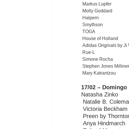
 Markus Lupfer
 Molly Goddard
 Halpern 
 Smythson
 TOGA
 House of Holland
 Adidas Originals by J
 Rue-L
 Simone Rocha
 Stephen Jones Milline
 Mary Katrantzou 
17/02 – Domingo
Natasha Zinko
 Natalie B. Colem
 Victoria Beckham
 Preen by Thornto
 Anya Hindmarch