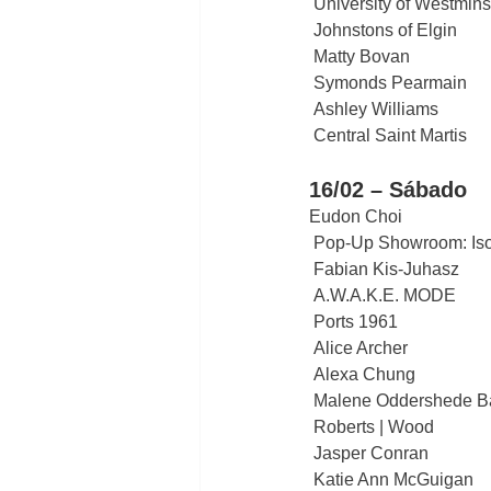
 University of Westmins
 Johnstons of Elgin
 Matty Bovan
 Symonds Pearmain
 Ashley Williams
 Central Saint Martis 
16/02 – Sábado
Eudon Choi
 Pop-Up Showroom: Is
 Fabian Kis-Juhasz
 A.W.A.K.E. MODE
 Ports 1961
 Alice Archer
 Alexa Chung
 Malene Oddershede B
 Roberts | Wood
 Jasper Conran
 Katie Ann McGuigan