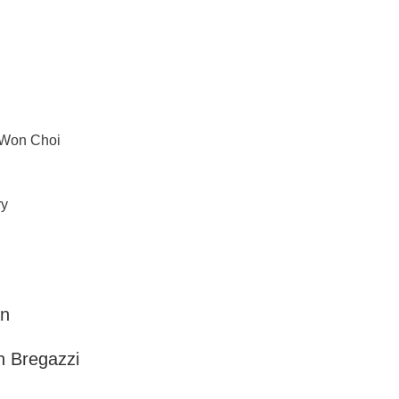
i Won Choi
ry
an
n Bregazzi