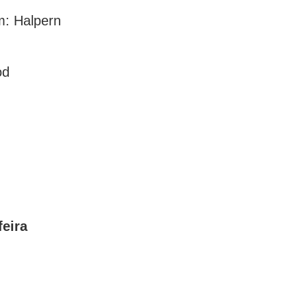
: Halpern
od
eira 