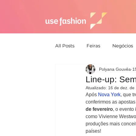
All Posts
Feiras
Negócios
Polyana Gouvêa
1
Semana de moda
Susten
Line-up: Se
Atualizado:
16 de dez. de
Estética
Moda Praia
Após 
Nova York
, que 
conferirmos as apostas
de fevereiro
, o evento
como Vivienne Westwood
Estratégia
produções mais conceit
países! 