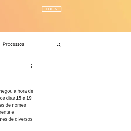
LOGIN
Processos
Peças-chave
ionamento de estilo
hegou a hora de 
os dias
 15 e 19 
ões de nomes 
rente e 
mes de diversos 