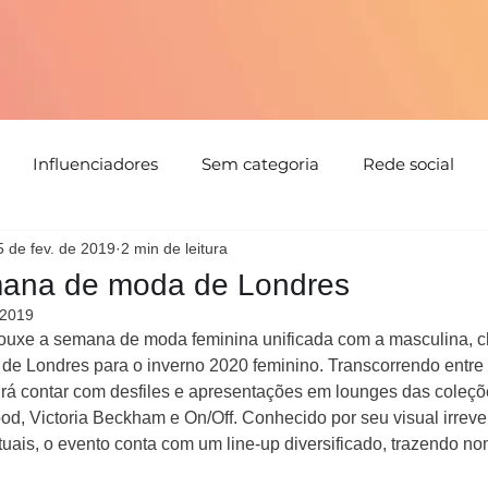
Influenciadores
Sem categoria
Rede social
5 de fev. de 2019
2 min de leitura
tabilidade
Tendências
Natal
Floral
Cores
mana de moda de Londres
 2019
Detalhes
Estampa
Evento
parceria
Direc
trouxe a semana de moda feminina unificada com a masculina, c
 de Londres para o inverno 2020 feminino. Transcorrendo entre 
 irá contar com desfiles e apresentações em lounges das coleç
, Victoria Beckham e On/Off. Conhecido por seu visual irreve
uais, o evento conta com um line-up diversificado, trazendo no