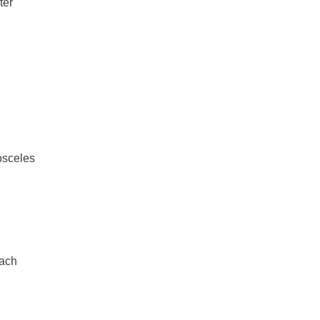
ter
osceles
ach 