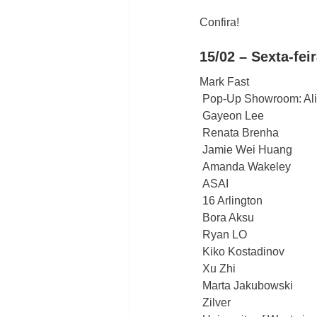
Confira! 
15/02 – Sexta-fei
Mark Fast
 Pop-Up Showroom: Ali
 Gayeon Lee
 Renata Brenha
 Jamie Wei Huang
 Amanda Wakeley
 ASAI
 16 Arlington
 Bora Aksu
 Ryan LO
 Kiko Kostadinov
 Xu Zhi
 Marta Jakubowski
 Zilver