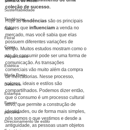
Semana de moda
coleção de sucesso.
Sustentabilidade
Tendências
Hoje as 
tendências
 são os principais 
fatores que 
influenciam
 a venda no 
Natal
mercado, mas você sabia que elas 
Floral
possuem diferentes variações de 
Cores
tempo. Muitos estudos mostram como o 
ato de consumir pode ser uma forma de 
Peças-chave
comunicação. As transações 
Estética
comerciais vão muito além da compra 
Moda Praia
de mercadorias. Nesse processo, 
valores, ideais e estilos são 
Detalhes
compartilhados. Podemos dizer então, 
Estampa
que o consumo é um processo cultural 
Evento
ativo, que permite a construção de 
identidades, ou de forma mais simples, 
parceria
nós somos o que vestimos e desde a 
Direcionamento de estilo
antiguidade, as pessoas usam objetos 