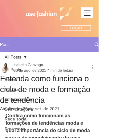
LOGIN
Post
All Posts
Isabella Gonzaga
All Posts
25 de ago. de 2021
4 min de leitura
Entenda como funciona o
Feiras
ciclo de moda e formação
Negócios
de tendência
Influenciadores
Atualizado:
30 de set. de 2021
Sem categoria
Confira como funcionam as 
Rede social
formações de tendências moda e 
Processos
qual a importância do ciclo de moda 
para o desenvolvimento de uma 