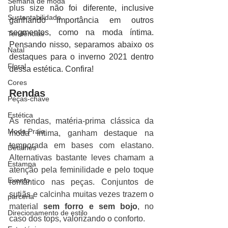
Semana de moda
plus size
 não foi diferente, inclusive 
Sustentabilidade
ganhando importância em outros 
segmentos, como na moda íntima. 
Tendências
Pensando nisso, separamos abaixo os 
Natal
destaques para o inverno 2021 dentro 
Floral
dessa estética. Confira!
Cores
Rendas
Peças-chave
Estética
As rendas, matéria-prima clássica da 
Moda Praia
moda íntima, ganham destaque na 
temporada em bases com elastano. 
Detalhes
Alternativas bastante leves chamam a 
Estampa
atenção pela feminilidade e pelo toque 
Evento
romântico nas peças. Conjuntos de 
sutiãs e calcinha muitas vezes trazem o 
parceria
material 
sem forro e sem bojo
, no 
Direcionamento de estilo
caso dos tops, valorizando o conforto. 