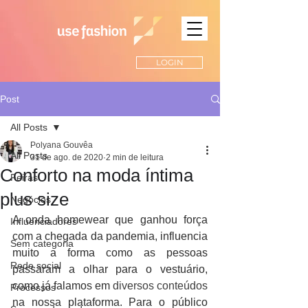
LOGIN
Post
All Posts
Polyana Gouvêa
All Posts
31 de ago. de 2020
2 min de leitura
Conforto na moda íntima
Feiras
plus size
Negócios
A onda homewear que ganhou força 
Influenciadores
com a chegada da pandemia, influencia 
Sem categoria
muito a forma como as pessoas 
Rede social
passaram a olhar para o vestuário, 
como já falamos em 
diversos conteúdos
Processos
na nossa plataforma. Para o público 