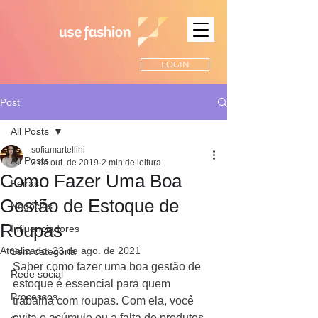
LOGIN
Post
All Posts
sofiamartellini
All Posts
3 de out. de 2019
2 min de leitura
Como Fazer Uma Boa
Feiras
Gestão de Estoque de
Negócios
Roupas
Influenciadores
Atualizado:
23 de ago. de 2021
Sem categoria
Saber como fazer uma boa gestão de 
Rede social
estoque é essencial para quem 
Processos
trabalha com roupas. Com ela, você 
evita o acúmulo ou a falta de produtos 