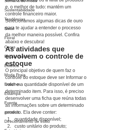
Semana de moda
e, o melhor de tudo: mantém um 
Sustentabilidade
controle financeiro maior.  
Tendências
Selecionamos algumas dicas de ouro 
para te ajudar a entender o processo 
Natal
da melhor maneira possível. Confira 
Floral
abaixo e descubra! 
Cores
As atividades que 
envolvem o controle de 
Peças-chave
estoque 
Estética
O principal objetivo de quem faz o 
Moda Praia
controle do estoque deve ser Informar o 
Detalhes
valor e a quantidade disponível de um 
determinado item. Para isso, é preciso 
Estampa
desenvolver uma ficha que reúna todas 
Evento
as informações sobre um determinado 
parceria
produto. Ela deve conter: 
quantidade disponível;
Direcionamento de estilo
custo unitário do produto;