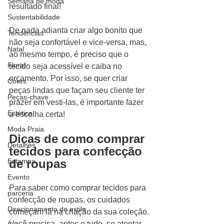
Semana de moda
resultado final!  
Sustentabilidade
De nada adianta criar algo bonito que 
Tendências
não seja confortável e vice-versa, mas, 
Natal
ao mesmo tempo, é preciso que o 
Floral
tecido seja acessível e caiba no 
orçamento. Por isso, se quer criar 
Cores
peças lindas que façam seu cliente ter 
Peças-chave
prazer em vesti-las, é importante fazer 
Estética
a escolha certa! 
Moda Praia
Dicas de como comprar 
Detalhes
tecidos para confecção 
Estampa
de roupas
Evento
Para saber como comprar tecidos para 
parceria
confecção de roupas, os cuidados 
Direcionamento de estilo
começam lá na criação da sua coleção. 
Você precisa, antes e tudo, se atentar 