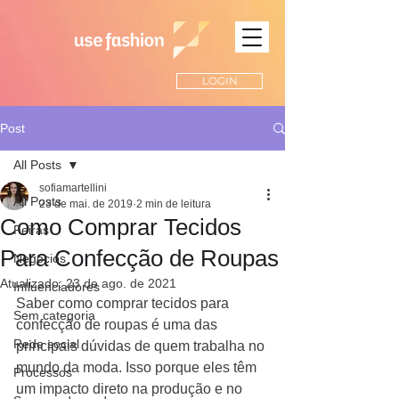
LOGIN
Post
All Posts
sofiamartellini
All Posts
23 de mai. de 2019
2 min de leitura
Como Comprar Tecidos
Feiras
Para Confecção de Roupas
Negócios
Atualizado:
23 de ago. de 2021
Influenciadores
Saber como comprar tecidos para 
Sem categoria
confecção de roupas é uma das 
Rede social
principais dúvidas de quem trabalha no 
mundo da moda. Isso porque eles têm 
Processos
um impacto direto na produção e no 