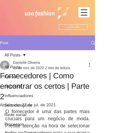
LOGIN
Post
All Posts
Danielle Oliveira
All Posts
25 de nov. de 2020
2 min de leitura
Fornecedores | Como
Feiras
encontrar os certos | Parte
Negócios
2
Influenciadores
Atualizado:
27 de jul. de 2021
Sem categoria
O fornecedor é uma das partes mais 
Rede social
cruciais para um negócio de moda. 
Processos
Prestar atenção na hora de selecionar 
todos os fornecedores para a sua marca 