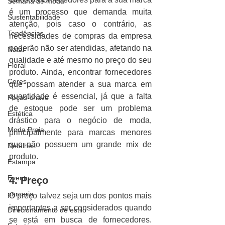
Semana de moda
é um processo que demanda muita 
Sustentabilidade
atenção, pois caso o contrário, as 
Tendências
necessidades de compras da empresa 
poderão não ser atendidas, afetando na 
Natal
qualidade e até mesmo no preço do seu 
Floral
produto. Ainda, encontrar fornecedores 
Cores
que possam atender a sua marca em 
quantidade é essencial, já que a falta 
Peças-chave
de estoque pode ser um problema 
Estética
drástico para o negócio de moda, 
Moda Praia
principalmente para marcas menores 
que não possuem um grande mix de 
Detalhes
produto.
Estampa
Evento
4. Preço
parceria
O preço talvez seja um dos pontos mais 
importantes a ser considerados quando 
Direcionamento de estilo
se está em busca de fornecedores. 