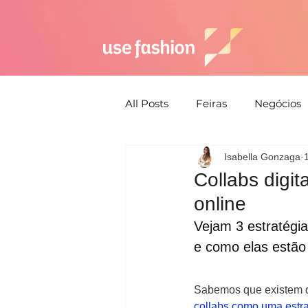
All Posts
Feiras
Negócios
Isabella Gonzaga
Semana de moda
Susten
Collabs digit
online
Estética
Moda Praia
Vejam 3 estratégi
e como elas estão
Estratégia
Sabemos que existem d
collabs como uma estra