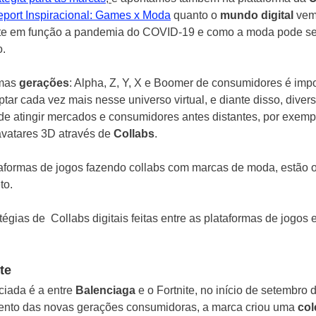
port Inspiracional: Games x Moda
 quanto o 
mundo digital
 vem
nte em função a pandemia do COVID-19 e como a moda pode se 
o.
mas 
gerações
: Alpha, Z, Y, X e Boomer de consumidores é impo
ar cada vez mais nesse universo virtual, e diante disso, diver
de atingir mercados e consumidores antes distantes, por exempl
avatares 3D através de
 Collabs
. 
ataformas de jogos fazendo collabs com marcas de moda, estão 
to.
tégias de  Collabs digitais feitas entre as plataformas de jogos
te
ciada é a entre 
Balenciaga 
e o Fortnite, no início de setembro 
nto das novas gerações consumidoras, a marca criou uma 
col