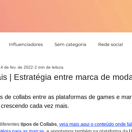
Influenciadores
Sem categoria
Rede social
14 de fev. de 2022
2 min de leitura
tabilidade
Tendências
Natal
Floral
Cores
ais | Estratégia entre marca de mod
Detalhes
Estampa
Evento
parceria
Direc
as de collabs entre as plataformas de games e ma
 crescendo cada vez mais.
iferentes 
tipos de Collabs
,
veja mais aqui o conteúdo onde fa
tégia para as marcas
, 
e apontamos também na plataforma da 
U