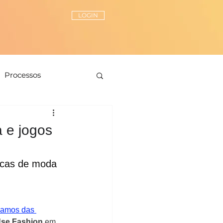
LOGIN
Processos
Peças-chave
a e jogos
ionamento de estilo
rcas de moda 
lamos das 
se Fashion 
em 