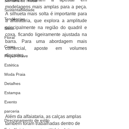
Semana de moda
modelagens mais amplas para a peça. 
Sustentabilidade
A silhueta mais solta é importante para 
Tendências
a alfaiataria, que explora a amplitude 
principalmente na região do quadril e 
Natal
coxa, ficando ligeiramente ajustada na 
Floral
barra. Para uma abordagem mais 
Cores
comercial, aposte em volumes 
discretos.
Peças-chave
Estética
Moda Praia
Detalhes
Estampa
Evento
parceria
Além da alfaiataria, as calças amplas 
Direcionamento de estilo
também foram trabalhadas dentro de 