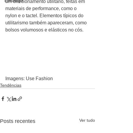
Estratégia
um direcionamento utilitário, feitas em 
materiais de performance, como o 
nylon e o tactel. Elementos típicos do 
utilitarismo também apareceram, como 
bolsos volumosos e elásticos no cós.
Imagens: Use Fashion
Tendências
Ver tudo
Posts recentes