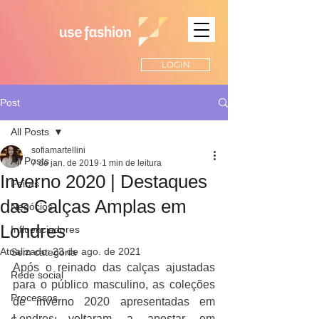
LOGIN
Post
All Posts
sofiamartellini
All Posts
7 de jan. de 2019
1 min de leitura
Inverno 2020 | Destaques
Feiras
das Calças Amplas em
Negócios
Londres
Influenciadores
Atualizado:
23 de ago. de 2021
Sem categoria
Após o reinado das calças ajustadas 
Rede social
para o público masculino, as coleções 
Processos
de inverno 2020 apresentadas em 
Londres voltaram a apostar em 