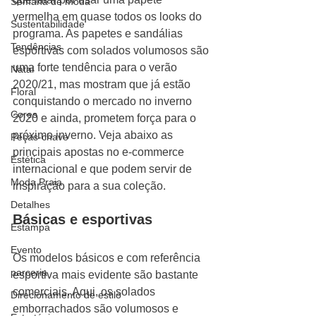
Semana de moda
vermelha em quase todos os looks do 
Sustentabilidade
programa. As papetes e sandálias 
Tendências
esportivas com solados volumosos são 
uma forte tendência para o verão 
Natal
2020/21, mas mostram que já estão 
Floral
conquistando o mercado no inverno 
Cores
2020 e ainda, prometem força para o 
próximo inverno. Veja abaixo as 
Peças-chave
principais apostas no e-commerce 
Estética
internacional e que podem servir de 
Moda Praia
inspiração para a sua coleção.
Detalhes
Básicas e esportivas
Estampa
Evento
Os modelos básicos e com referência 
parceria
esportiva mais evidente são bastante 
comerciais. Aqui, os solados 
Direcionamento de estilo
emborrachados são volumosos e 