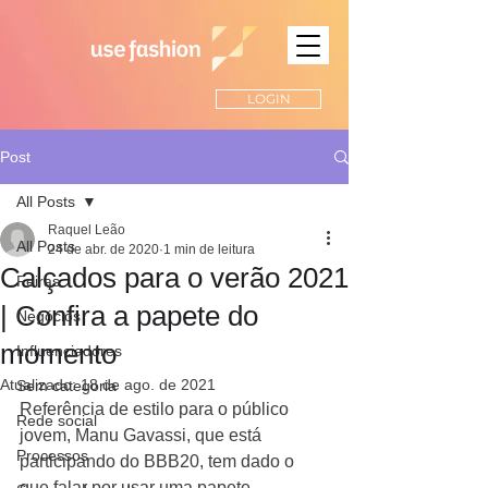
LOGIN
Post
All Posts
Raquel Leão
All Posts
24 de abr. de 2020
1 min de leitura
Calçados para o verão 2021
Feiras
| Confira a papete do
Negócios
momento
Influenciadores
Atualizado:
18 de ago. de 2021
Sem categoria
Referência de estilo para o público 
Rede social
jovem, Manu Gavassi, que está 
Processos
participando do BBB20, tem dado o 
que falar por usar uma papete 