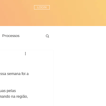
LOGIN
Processos
Peças-chave
ionamento de estilo
essa semana foi a 
uas pelas 
mando na região, 