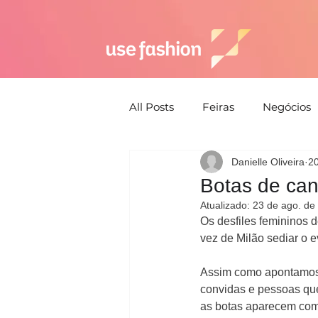
All Posts
Feiras
Negócios
Danielle Oliveira
20
Semana de moda
Susten
Botas de can
Atualizado:
23 de ago. de
Estética
Moda Praia
Os desfiles femininos 
vez de Milão sediar o e
Assim como apontamos 
Estratégia
convidas e pessoas que 
as botas aparecem com 