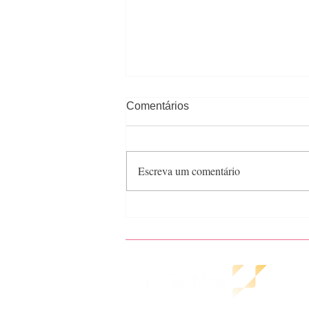
Comentários
Escreva um comentário
Semana de moda de Nova
York - Vestuário feminino
inverno 23