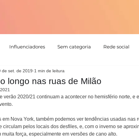
Influenciadores
Sem categoria
Rede social
 de set. de 2019
1 min de leitura
tabilidade
Tendências
Natal
Floral
Cores
o longo nas ruas de Milão
 2021
Detalhes
Estampa
Evento
parceria
Direc
de verão 2020/21 continuam a acontecer no hemisfério norte, e 
vento. 
em Nova York, também podemos ver tendências usadas nas r
circulam pelos locais dos desfiles, e, com o inverno se aproxi
muita força, especialmente em versões de cano alto.  