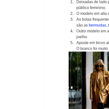
Deixadas de lado p
público feminino;
O modelo em alta n
As botas frequent
são as 
bermudas
,
Outro modelo em al
joelho
Aposte em bicos af
O branco foi muito 