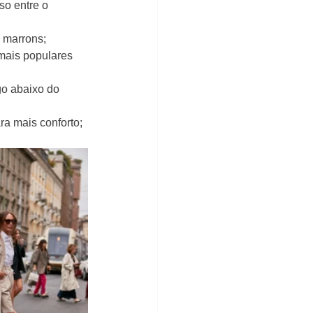
o entre o 
e marrons;
mais populares 
go abaixo do 
ra mais conforto;