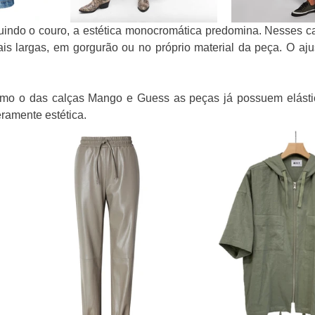
luindo o couro, a estética monocromática predomina. Nesses c
ais largas, em gorgurão ou no próprio material da peça. O ajus
o o das calças Mango e Guess as peças já possuem elástico
amente estética. 