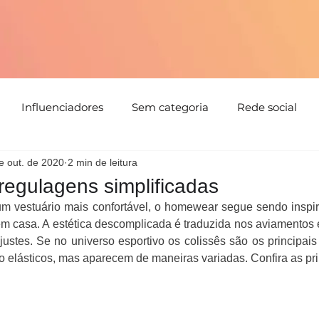
Influenciadores
Sem categoria
Rede social
e out. de 2020
2 min de leitura
tabilidade
Tendências
Natal
Floral
Cores
regulagens simplificadas
um vestuário mais confortável, o homewear segue sendo inspir
Detalhes
Estampa
Evento
parceria
Direc
em casa. A estética descomplicada é traduzida nos aviamentos e
ustes. Se no universo esportivo os colissês são os principais 
o elásticos, mas aparecem de maneiras variadas. Confira as pri