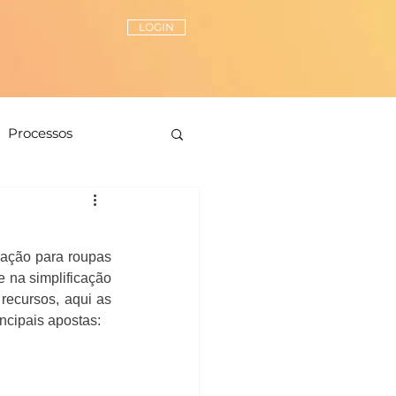
LOGIN
Processos
Peças-chave
ação para roupas 
ionamento de estilo
 na simplificação 
recursos, aqui as 
ncipais apostas: