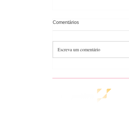
Comentários
Escreva um comentário
Semana de moda de Nova
York - Vestuário feminino
inverno 23
A
HOME
Pol
COMO AJUDAMOS