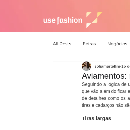
All Posts
Feiras
Negócios
sofiamartellini
16 d
Semana de moda
Susten
Aviamentos: 
Seguindo a lógica de 
Estética
Moda Praia
que vão além do ficar 
de detalhes como os aj
tiras e cadarços não sã
Estratégia
Tiras largas