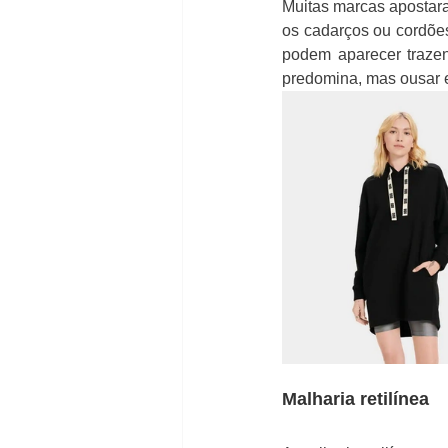
Muitas marcas apostara
os cadarços ou cordõe
podem aparecer traze
predomina, mas ousar e
Malharia retilínea