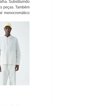
lha. Substituindo 
às peças. Também 
l monocromático 