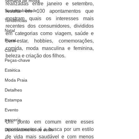
Semana de moda
realizadas entre janeiro e setembro, 
Sustentabilidade
resulta em 100 apontamentos que 
mostram quais os interesses mais 
Tendências
recentes dos consumidores, divididos 
Natal
em categorias como viagem, saúde e 
Floral
bem-estar, hobbies, comemorações, 
comida, moda masculina e feminina, 
Cores
beleza e criação dos filhos.
Peças-chave
Estética
Moda Praia
Detalhes
Estampa
Evento
parceria
Um ponto em comum entre esses 
apontamentos é a busca por um estilo 
Direcionamento de estilo
de vida mais saudável e com menos 