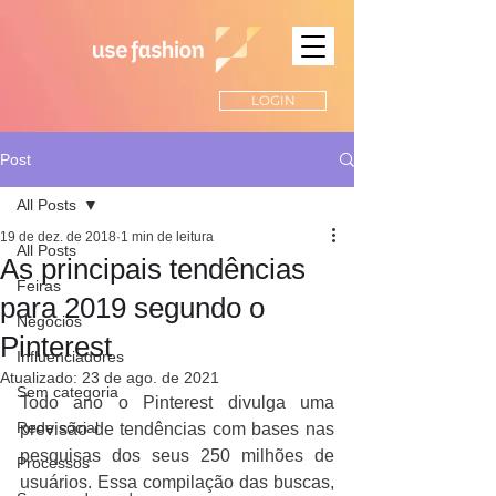
LOGIN
Post
All Posts
19 de dez. de 2018
1 min de leitura
All Posts
As principais tendências
Feiras
para 2019 segundo o
Negócios
Pinterest
Influenciadores
Atualizado:
23 de ago. de 2021
Sem categoria
Todo ano o Pinterest divulga uma 
Rede social
previsão de tendências com bases nas 
pesquisas dos seus 250 milhões de 
Processos
usuários. Essa compilação das buscas, 