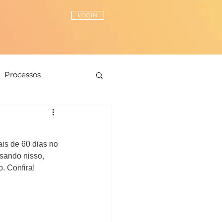
LOGIN
Processos
Peças-chave
s de 60 dias no 
ionamento de estilo
sando nisso, 
. Confira!