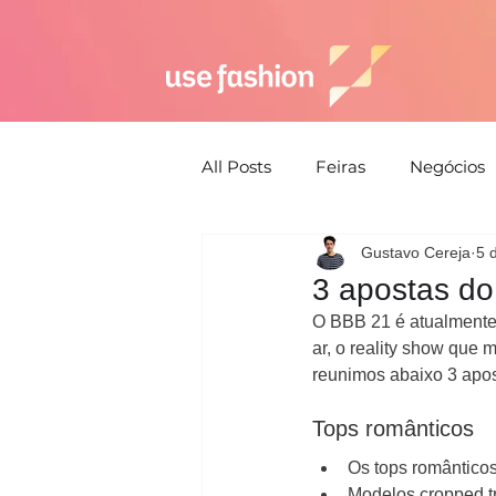
All Posts
Feiras
Negócios
Gustavo Cereja
5 
Semana de moda
Susten
3 apostas d
O BBB 21 é atualmente
Estética
Moda Praia
ar, o reality show que
reunimos abaixo 3 apos
Tops românticos
Estratégia
Os tops romântico
Modelos cropped t