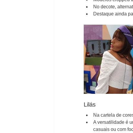
No decote, alterna
Destaque ainda par
Lilás
Na cartela de cores
A versatilidade é 
casuais ou com fo