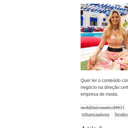
Quer ler o conteúdo co
negócio na direção ce
empresa de moda.
moda
lilas
romantico
bbb21
Influenciadores
Tendên