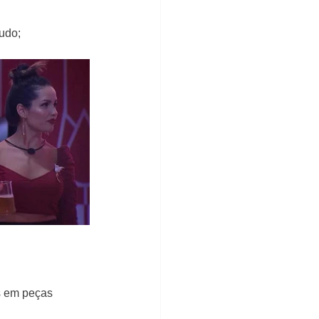
udo;
s em peças 