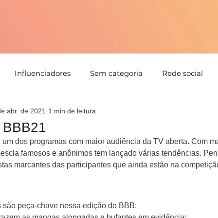
Influenciadores
Sem categoria
Rede social
de abr. de 2021
1 min de leitura
tabilidade
Tendências
Natal
Floral
Cores
o BBB21
 um dos programas com maior audiência da TV aberta. Com mai
Detalhes
Estampa
Evento
parceria
Direc
 mescla famosos e anônimos tem lançado várias tendências. Pen
tas marcantes das participantes que ainda estão na competição
s são peça-chave nessa edição do BBB;
razem as mangas alongadas e bufantes em evidência;