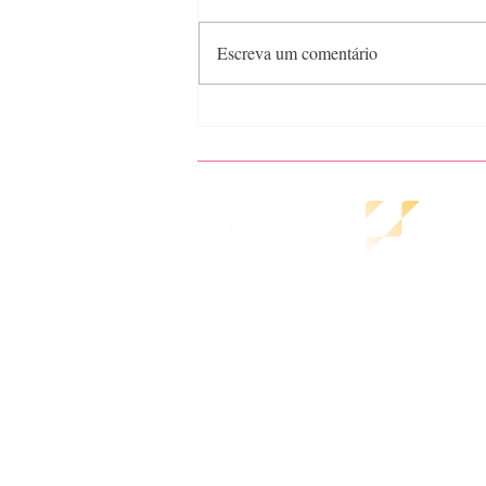
Escreva um comentário
Semana de moda de Nova
York - Vestuário feminino
inverno 23
A
HOME
Pol
COMO AJUDAMOS
Ter
NOSSOS CLIENTES
Pol
CONTEÚDOS GRATUITOS
BLOG