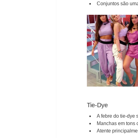
Conjuntos são uma
Tie-Dye
A febre do tie-dye
Manchas em tons c
Atente principalme