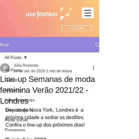
LOGIN
Post
All Posts
Júlia Rezende
All Posts
16 de set. de 2020
1 min de leitura
Line-up Semanas de moda
Feiras
feminina Verão 2021/22 -
Negócios
Londres
Influenciadores
Sem categoria
Depois de Nova York,  Londres é  a 
próxima cidade a sediar os desfiles. 
Rede social
Confira o line-up dos próximos dias!
Processos