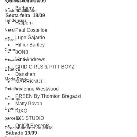
Semana de moda
Quinta-feira 17/09
Burberry
Sustentabilidade
Sexta-feira  18/09
Tendências
Halpern 
Natal
Paul Costelloe
Lupe Gajardo
Floral
Hillier Bartley
Cores
8ON8
Peças-chave
Vinti Andrews
GRID GIRLS & PITT BOYZ
Estética
Danshan
Moda Praia
MARRKNULL
Detalhes
Vivienne Westwood
PREEN By Thornton Bregazzi
Estampa
Matty Bovan 
Evento
RIXO
parceria
1X1 STUDIO 
On|Off Presents...
Direcionamento de estilo
Sábado 19/09