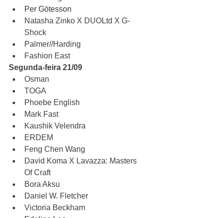
Per Götesson
Natasha Zinko X DUOLtd X G-
Shock
Palmer//Harding
Fashion East
Segunda-feira 21/09
Osman 
TOGA 
Phoebe English
Mark Fast
Kaushik Velendra
ERDEM 
Feng Chen Wang
David Koma X Lavazza: Masters 
Of Craft
Bora Aksu
Daniel W. Fletcher
Victoria Beckham