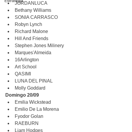
Estratégia
JORDANLUCA
Bethany Williams
SONIA CARRASCO 
Robyn Lynch
Richard Malone
Hill And Friends
Stephen Jones Milinery
Marques'Almeida
16Arlington
Art School
QASIMI
LUNA DEL PINAL
Molly Goddard
Domingo 20/09
Emilia Wickstead
Emilio De La Morena
Fyodor Golan
RAEBURN
Liam Hodges