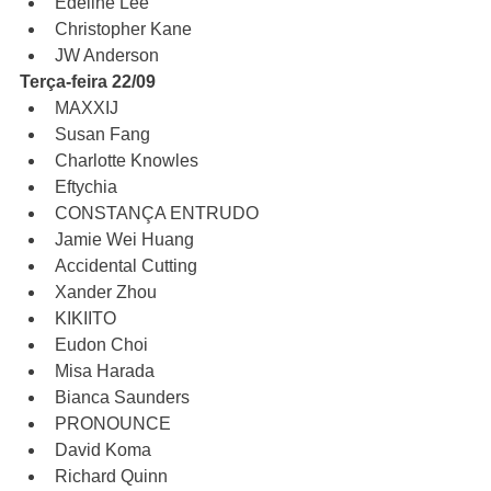
Edeline Lee 
Christopher Kane 
JW Anderson 
Terça-feira 22/09
MAXXIJ
Susan Fang
Charlotte Knowles
Eftychia
CONSTANÇA ENTRUDO
Jamie Wei Huang
Accidental Cutting
Xander Zhou
KIKIITO
Eudon Choi
Misa Harada
Bianca Saunders
PRONOUNCE
David Koma
Richard Quinn